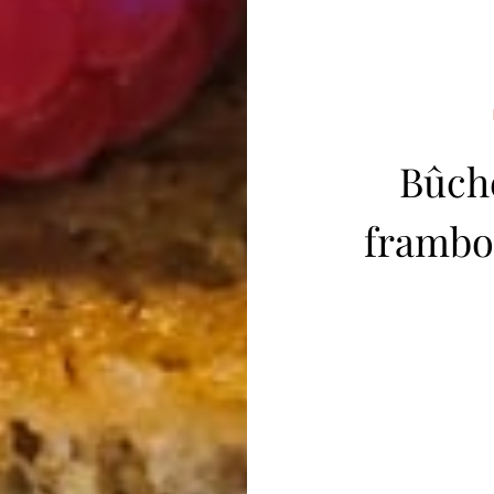
Bûche
framboi