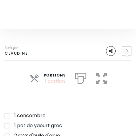
Écrit par
0
CLAUDINE
PORTIONS
Parts
1 portion
1
concombre
1
pot de yaourt grec
2
CAS d'huile d'olive