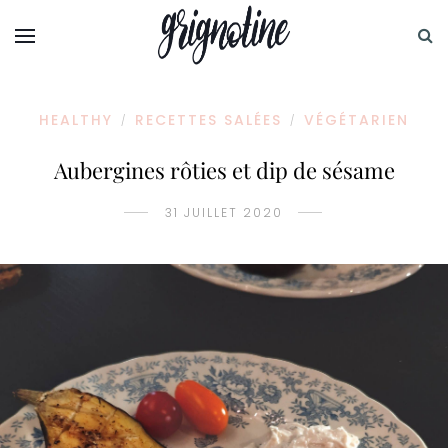
HEALTHY
RECETTES SALÉES
VÉGÉTARIEN
/
/
Aubergines rôties et dip de sésame
31 JUILLET 2020