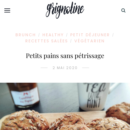
BRUNCH
HEALTHY
PETIT DÉJEUNER
/
/
/
RECETTES SALÉES
VÉGÉTARIEN
/
Petits pains sans pétrissage
2 MAI 2020