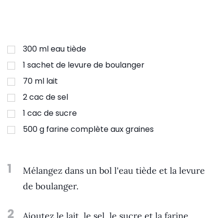
300
ml
eau tiède
1
sachet de levure de boulanger
70
ml
lait
2
cac de sel
1
cac de sucre
500
g
farine complète aux graines
1
Mélangez dans un bol l'eau tiède et la levure
de boulanger.
2
Ajoutez le lait, le sel, le sucre et la farine.