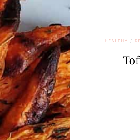
HEALTHY
R
/
Tof