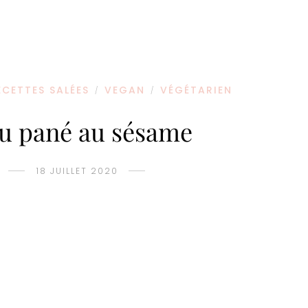
ECETTES SALÉES
VEGAN
VÉGÉTARIEN
/
/
u pané au sésame
18 JUILLET 2020