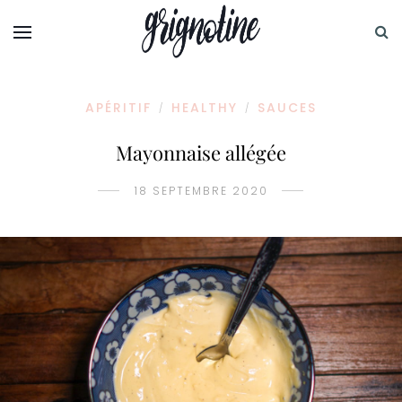
APÉRITIF
HEALTHY
SAUCES
/
/
Mayonnaise allégée
18 SEPTEMBRE 2020