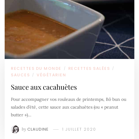
RECETTES DU MONDE
RECETTES SALÉES
/
/
SAUCES
VÉGÉTARIEN
/
Sauce aux cacahuètes
Pour accompagner vos rouleaux de printemps, Bô bun ou
salades d’été, cette sauce aux cacahuètes (ou « peanut
butter »)…
by
CLAUDINE
1 JUILLET 2020