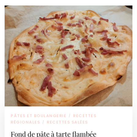
PÂTES ET BOULANGERIE
RECETTES
/
RÉGIONALES
RECETTES SALÉES
/
Fond de pâte à tarte flambée