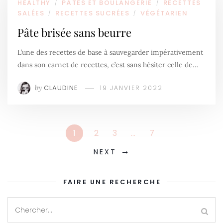
HEALTHY
PÂTES ET BOULANGERIE
RECETTES
/
/
SALÉES
RECETTES SUCRÉES
VÉGÉTARIEN
/
/
Pâte brisée sans beurre
L’une des recettes de base à sauvegarder impérativement
dans son carnet de recettes, c’est sans hésiter celle de…
by
CLAUDINE
19 JANVIER 2022
1
2
3
…
7
NEXT
FAIRE UNE RECHERCHE