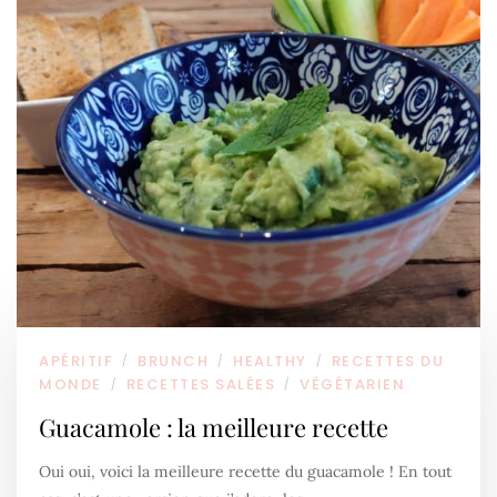
APÉRITIF
BRUNCH
HEALTHY
RECETTES DU
/
/
/
MONDE
RECETTES SALÉES
VÉGÉTARIEN
/
/
Guacamole : la meilleure recette
Oui oui, voici la meilleure recette du guacamole ! En tout