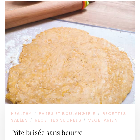
HEALTHY
PÂTES ET BOULANGERIE
RECETTES
/
/
SALÉES
RECETTES SUCRÉES
VÉGÉTARIEN
/
/
Pâte brisée sans beurre