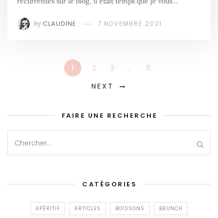
récurrentes sur le blog, il était temps que je vous…
by
CLAUDINE
7 NOVEMBRE 2021
1
2
3
…
8
NEXT
FAIRE UNE RECHERCHE
CATÉGORIES
APÉRITIF
ARTICLES
BOISSONS
BRUNCH