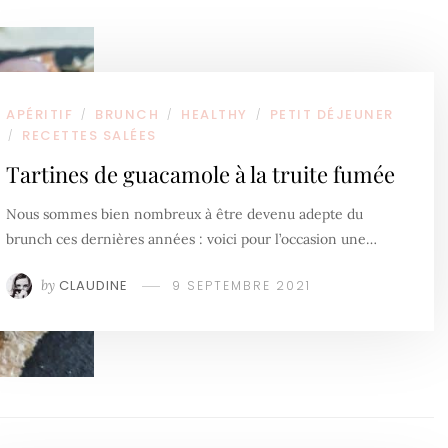
APÉRITIF
BRUNCH
HEALTHY
PETIT DÉJEUNER
/
/
/
RECETTES SALÉES
/
Tartines de guacamole à la truite fumée
Nous sommes bien nombreux à être devenu adepte du
brunch ces dernières années : voici pour l’occasion une…
by
CLAUDINE
9 SEPTEMBRE 2021