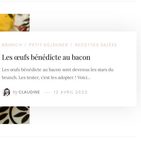
BRUNCH
PETIT DÉJEUNER
RECETTES SALÉES
/
/
Les œufs bénédicte au bacon
Les œufs bénédicte au bacon sont devenus les stars du
brunch. Les tester, c’est les adopter ! Voici…
by
CLAUDINE
12 AVRIL 2022