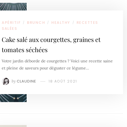
APÉRITIF
BRUNCH
HEALTHY
RECETTES
/
/
/
SALÉES
Cake salé aux courgettes, graines et
tomates séchées
Votre jardin déborde de courgettes ? Voici une recette saine
et pleine de saveurs pour déguster ce légume…
by
CLAUDINE
18 AOÛT 2021