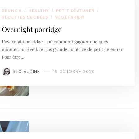
BRUNCH
HEALTHY
PETIT DÉJEUNER
/
/
/
RECETTES SUCRÉES
VÉGÉTARIEN
/
Overnight porridge
L’overnight porridge… où comment gagner quelques
minutes au réveil. Je suis grande amatrice de petit déjeuner.
Pour être…
by
CLAUDINE
19 OCTOBRE 2020