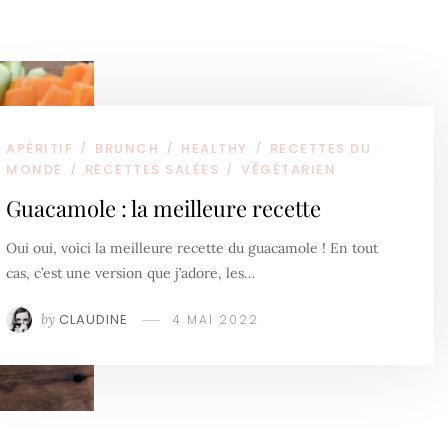
APÉRITIF
BRUNCH
HEALTHY
RECETTES DU
/
/
/
MONDE
RECETTES SALÉES
VÉGÉTARIEN
/
/
Guacamole : la meilleure recette
Oui oui, voici la meilleure recette du guacamole ! En tout
cas, c’est une version que j’adore, les…
by
CLAUDINE
4 MAI 2022