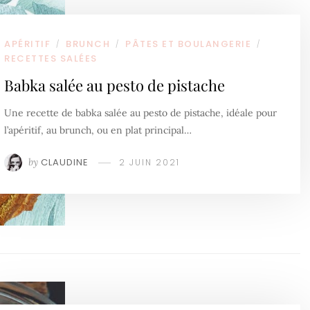
APÉRITIF
BRUNCH
PÂTES ET BOULANGERIE
/
/
/
RECETTES SALÉES
Babka salée au pesto de pistache
Une recette de babka salée au pesto de pistache, idéale pour
l’apéritif, au brunch, ou en plat principal…
by
CLAUDINE
2 JUIN 2021