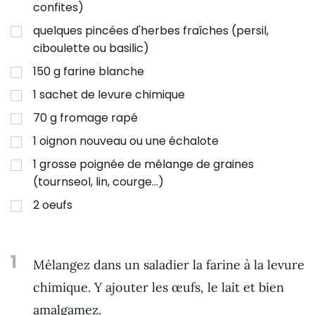
confites)
quelques pincées d'herbes fraîches (persil,
ciboulette ou basilic)
150
g
farine blanche
1
sachet de levure chimique
70
g
fromage rapé
1
oignon nouveau ou une échalote
1
grosse poignée de mélange de graines
(tournseol, lin, courge...)
2
oeufs
1
Mélangez dans un saladier la farine à la levure
chimique. Y ajouter les œufs, le lait et bien
amalgamez.