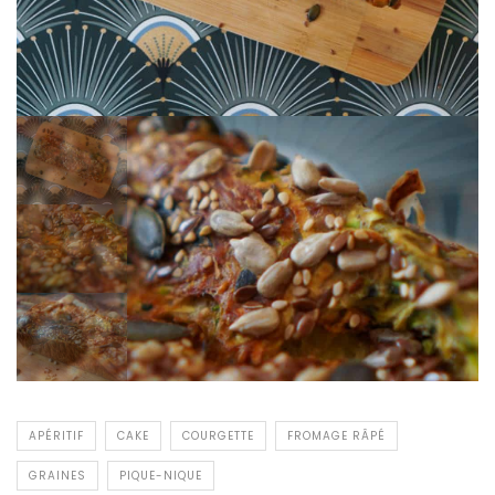
APÉRITIF
CAKE
COURGETTE
FROMAGE RÂPÉ
GRAINES
PIQUE-NIQUE