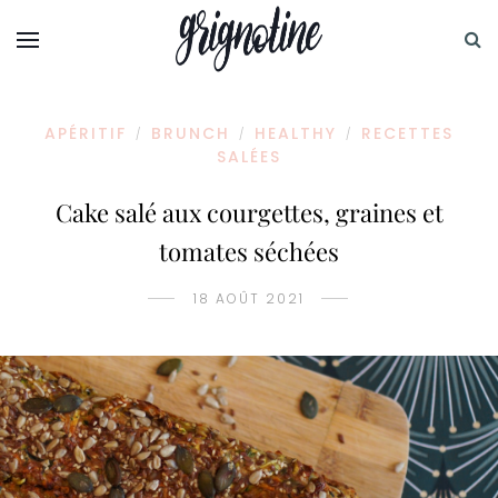
APÉRITIF
BRUNCH
HEALTHY
RECETTES
/
/
/
SALÉES
Cake salé aux courgettes, graines et
tomates séchées
18 AOÛT 2021