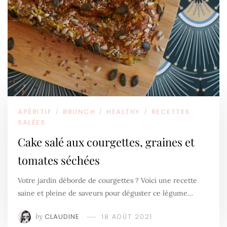
APÉRITIF
BRUNCH
HEALTHY
RECETTES
/
/
/
SALÉES
Cake salé aux courgettes, graines et
tomates séchées
Votre jardin déborde de courgettes ? Voici une recette
saine et pleine de saveurs pour déguster ce légume…
by
CLAUDINE
18 AOÛT 2021