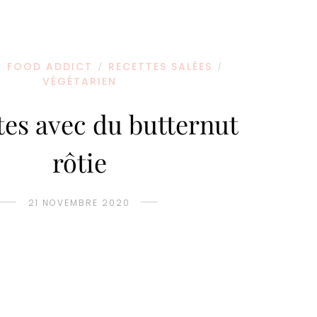
FOOD ADDICT
RECETTES SALÉES
/
/
/
VÉGÉTARIEN
tes avec du butternut
rôtie
21 NOVEMBRE 2020