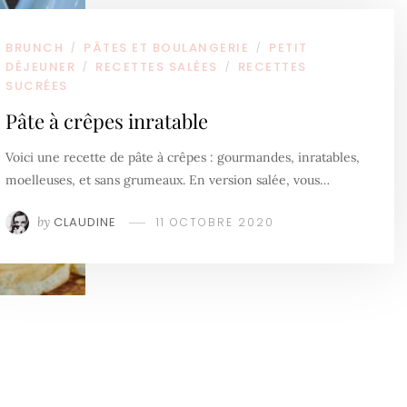
BRUNCH
PÂTES ET BOULANGERIE
PETIT
/
/
DÉJEUNER
RECETTES SALÉES
RECETTES
/
/
SUCRÉES
Pâte à crêpes inratable
Voici une recette de pâte à crêpes : gourmandes, inratables,
moelleuses, et sans grumeaux. En version salée, vous…
by
CLAUDINE
11 OCTOBRE 2020