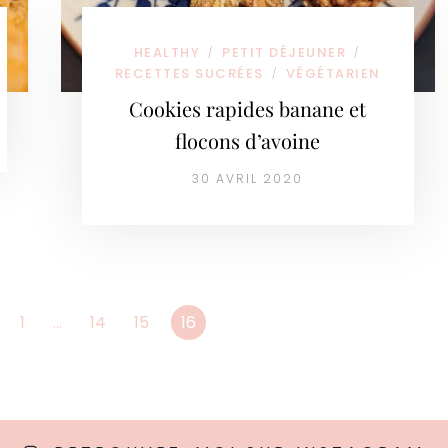
HEALTHY
PETIT DÉJEUNER
/
/
RECETTES SUCRÉES
VÉGÉTARIEN
/
Cookies rapides banane et
flocons d’avoine
30 AVRIL 2020
1
…
14
15
16