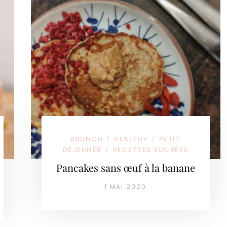
BRUNCH
HEALTHY
PETIT
/
/
DÉJEUNER
RECETTES SUCRÉES
/
Pancakes sans œuf à la banane
1 MAI 2020