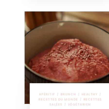
APÉRITIF
BRUNCH
HEALTHY
/
/
/
RECETTES DU MONDE
RECETTES
/
SALÉES
VÉGÉTARIEN
/