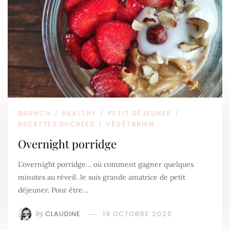
BRUNCH
HEALTHY
PETIT DÉJEUNER
/
/
/
RECETTES SUCRÉES
VÉGÉTARIEN
/
Overnight porridge
L’overnight porridge… où comment gagner quelques
minutes au réveil. Je suis grande amatrice de petit
déjeuner. Pour être…
by
CLAUDINE
19 OCTOBRE 2020