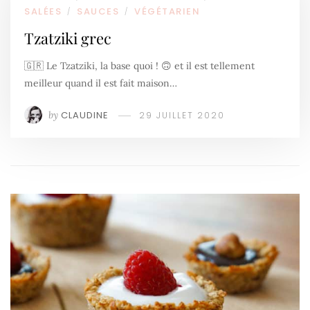
SALÉES
SAUCES
VÉGÉTARIEN
/
/
Tzatziki grec
🇬🇷 Le Tzatziki, la base quoi ! 🙃 et il est tellement
meilleur quand il est fait maison…
by
CLAUDINE
29 JUILLET 2020