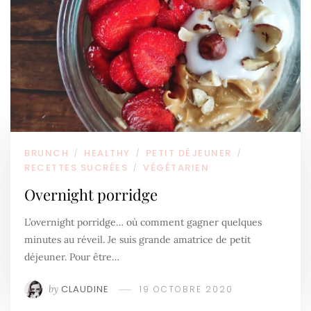
BRUNCH
HEALTHY
PETIT DÉJEUNER
/
/
/
RECETTES SUCRÉES
VÉGÉTARIEN
/
Overnight porridge
L’overnight porridge… où comment gagner quelques
minutes au réveil. Je suis grande amatrice de petit
déjeuner. Pour être…
by
CLAUDINE
19 OCTOBRE 2020