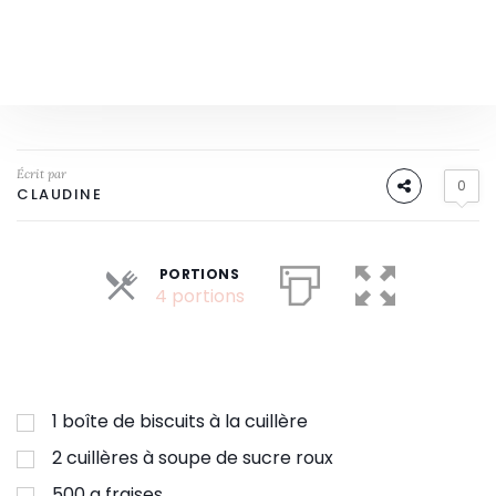
Écrit par
0
CLAUDINE
PORTIONS
Parts
4 portions
1
boîte de biscuits à la cuillère
2
cuillères à soupe de sucre roux
500
g
fraises