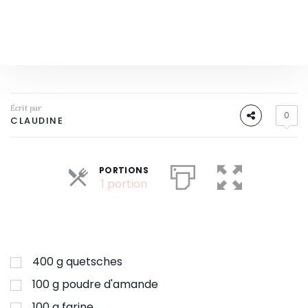
Écrit par
0
CLAUDINE
PORTIONS
Parts
1 portion
400
g
quetsches
100
g
poudre d'amande
100
g
farine