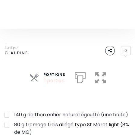
Écrit par
0
CLAUDINE
PORTIONS
Parts
1 portion
140
g de thon entier naturel égoutté (une boîte)
80
g
fromage frais allégé type St Môret light (8%
de MG)