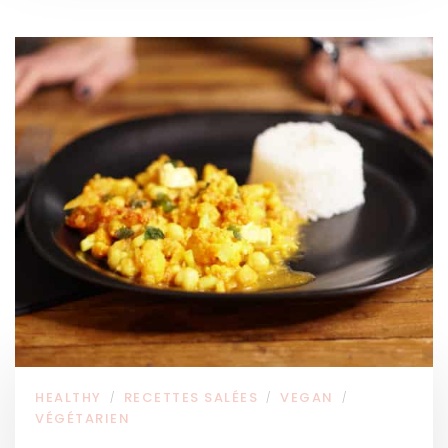
HEALTHY
RECETTES SALÉES
VEGAN
/
/
/
VÉGÉTARIEN