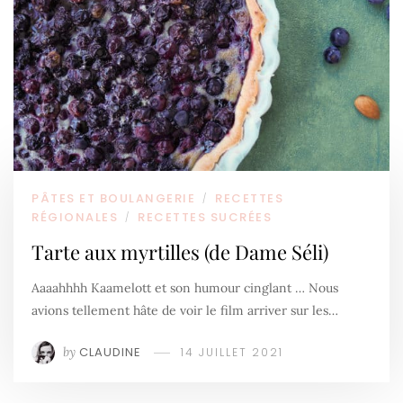
PÂTES ET BOULANGERIE
RECETTES
/
RÉGIONALES
RECETTES SUCRÉES
/
Tarte aux myrtilles (de Dame Séli)
Aaaahhhh Kaamelott et son humour cinglant … Nous
avions tellement hâte de voir le film arriver sur les…
by
CLAUDINE
14 JUILLET 2021