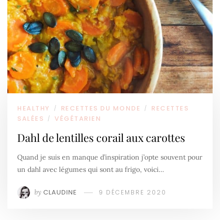
HEALTHY
RECETTES DU MONDE
RECETTES
/
/
SALÉES
VÉGÉTARIEN
/
Dahl de lentilles corail aux carottes
Quand je suis en manque d’inspiration j’opte souvent pour
un dahl avec légumes qui sont au frigo, voici…
by
CLAUDINE
9 DÉCEMBRE 2020