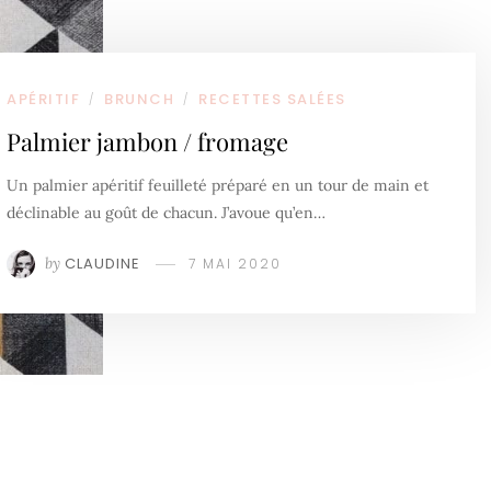
APÉRITIF
BRUNCH
RECETTES SALÉES
/
/
Palmier jambon / fromage
Un palmier apéritif feuilleté préparé en un tour de main et
déclinable au goût de chacun. J’avoue qu’en…
by
CLAUDINE
7 MAI 2020