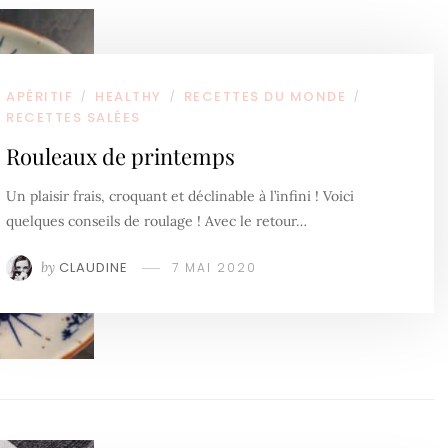
APÉRITIF
HEALTHY
RECETTES DU MONDE
/
/
/
RECETTES SALÉES
Rouleaux de printemps
Un plaisir frais, croquant et déclinable à l’infini ! Voici
quelques conseils de roulage ! Avec le retour…
by
CLAUDINE
7 MAI 2020