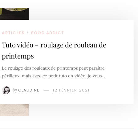
ARTICLES
FOOD ADDICT
/
Tuto vidéo – roulage de rouleau de
printemps
Le roulage des rouleaux de printemps peut paraître
périlleux, mais avec ce petit tuto en vidéo, je vous…
by
CLAUDINE
12 FÉVRIER 2021