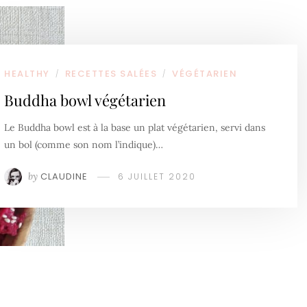
HEALTHY
RECETTES SALÉES
VÉGÉTARIEN
/
/
Buddha bowl végétarien
Le Buddha bowl est à la base un plat végétarien, servi dans
un bol (comme son nom l’indique)…
by
CLAUDINE
6 JUILLET 2020