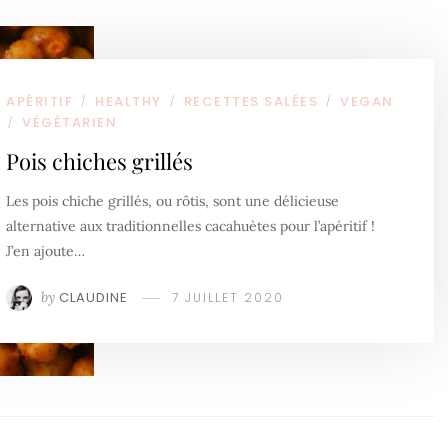
APÉRITIF
HEALTHY
RECETTES SALÉES
VEGAN
/
/
/
VÉGÉTARIEN
/
Pois chiches grillés
Les pois chiche grillés, ou rôtis, sont une délicieuse
alternative aux traditionnelles cacahuètes pour l’apéritif !
J’en ajoute…
by
CLAUDINE
7 JUILLET 2020