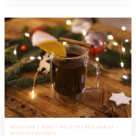
BOISSONS
NOËL
RECETTES RÉGIONALES
/
/
/
RECETTES SUCRÉES