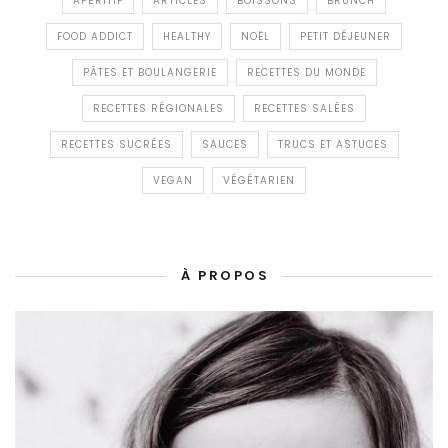
APÉRITIF
ARTICLES
BOISSONS
BRUNCH
FOOD ADDICT
HEALTHY
NOËL
PETIT DÉJEUNER
PÂTES ET BOULANGERIE
RECETTES DU MONDE
RECETTES RÉGIONALES
RECETTES SALÉES
RECETTES SUCRÉES
SAUCES
TRUCS ET ASTUCES
VEGAN
VÉGÉTARIEN
À PROPOS