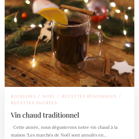
BOISSONS
NOËL
RECETTES RÉGIONALES
/
/
/
RECETTES SUCRÉES
Vin chaud traditionnel
Cette année, nous dégusterons notre vin chaud à la
maison !Les marchés de Noël sont annulés en…