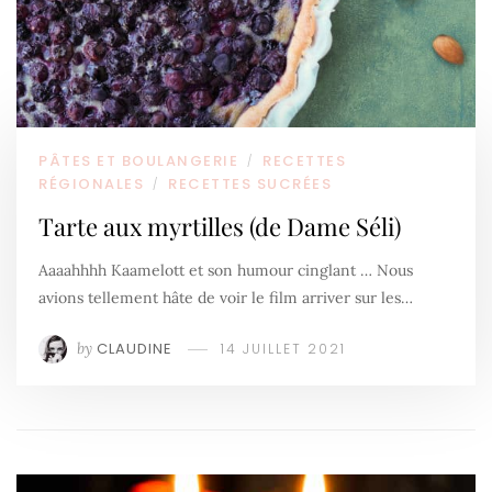
PÂTES ET BOULANGERIE
RECETTES
/
RÉGIONALES
RECETTES SUCRÉES
/
Tarte aux myrtilles (de Dame Séli)
Aaaahhhh Kaamelott et son humour cinglant … Nous
avions tellement hâte de voir le film arriver sur les…
by
CLAUDINE
14 JUILLET 2021